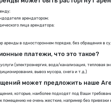
 аренды может быть расторгнут аре
енду;
ндодателя арендатором;
ического лица арендатора;
р аренды в одностороннем порядке, без обращения в су
онные платежи, что это такое?
слуги (электроэнергия, вода/канализация, тепловая эн
иционирования, вывоз мусора, снега и т.д.)
ещений может предложить наше Аг
щения, которые, наиболее подходят под Ваши требовани
 к помещению не очень жесткие, например без привязки