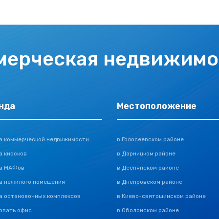
мерческая недвижимо
нда
Местоположение
а коммерческой недвижимости
в Голосеевском районе
а киосков
в Дарницком районе
а МАФов
в Деснянском районе
а нежилого помещения
в Днепровском районе
а остановочных комплексов
в Киево-святошинском районе
овать офис
в Оболонском районе